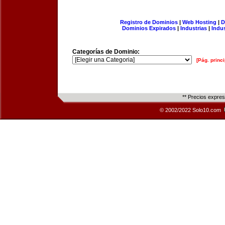
Registro de Dominios
|
Web Hosting
|
D
Dominios Expirados
|
Industrias
|
Indu
Categorías de Dominio:
[Pág. princi
** Precios expre
© 2002/2022 Solo10.com