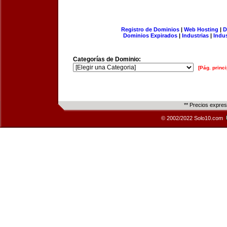
Registro de Dominios
|
Web Hosting
|
D
Dominios Expirados
|
Industrias
|
Indu
Categorías de Dominio:
[Pág. princi
** Precios expre
© 2002/2022 Solo10.com