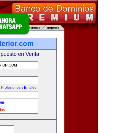
terior.com
 puesto en Venta
RIOR.COM
m
,
Profesiones y Empleo
com
tas