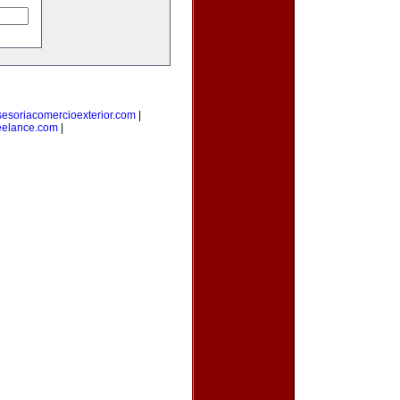
sesoriacomercioexterior.com
|
eelance.com
|