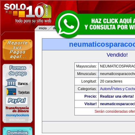
neumaticosparaco
Vendido!
Mayusculas:
NEUMATICOSPARA
Minusculas:
neumaticosparacoch
Longitud:
20 caracteres
Categorias:
AutomÃ³viles y Coch
Precio:
Realizar una oferta!
Visitar!
neumaticosparacoc
Serán consideradas ofer