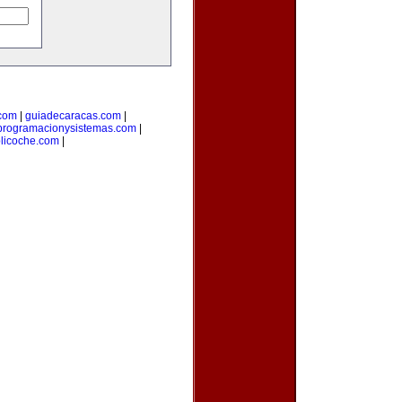
com
|
guiadecaracas.com
|
programacionysistemas.com
|
licoche.com
|