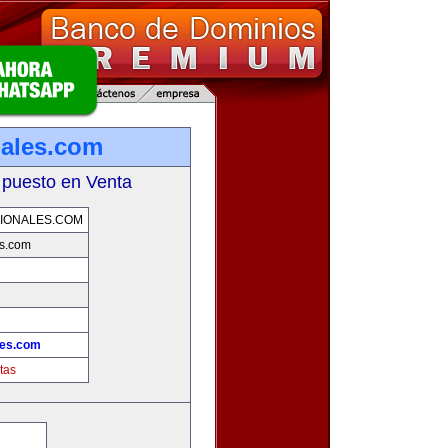
nales.com
 puesto en Venta
IONALES.COM
es.com
les.com
tas