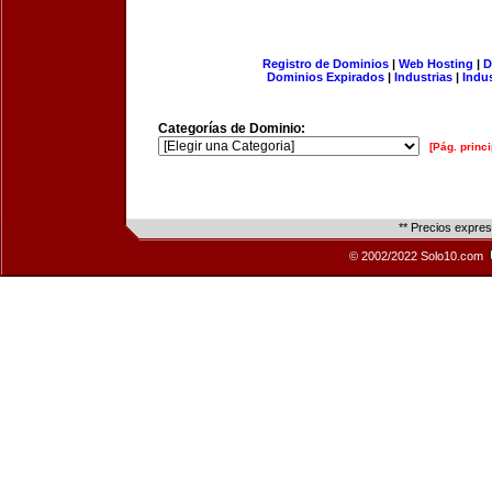
Registro de Dominios
|
Web Hosting
|
D
Dominios Expirados
|
Industrias
|
Indu
Categorías de Dominio:
[Pág. princi
** Precios expre
© 2002/2022 Solo10.com