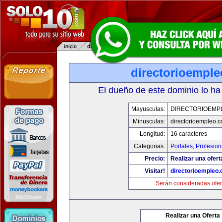
directorioempl
El dueño de este dominio lo ha
Mayusculas:
DIRECTORIOEMP
Minusculas:
directorioempleo.
Longitud:
16 caracteres
Categorias:
Portales
,
Profesio
Precio:
Realizar una ofert
Visitar!
directorioempleo
Serán consideradas ofer
Realizar una Oferta