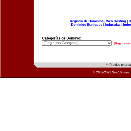
Registro de Dominios
|
Web Hosting
|
D
Dominios Expirados
|
Industrias
|
Indu
Categorías de Dominio:
[Pág. princi
** Precios expre
© 2002/2022 Solo10.com