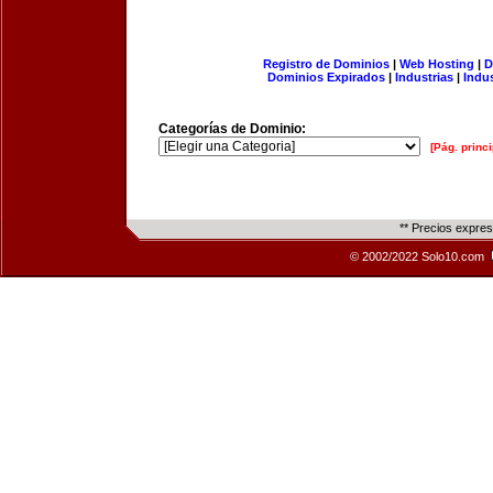
Registro de Dominios
|
Web Hosting
|
D
Dominios Expirados
|
Industrias
|
Indu
Categorías de Dominio:
[Pág. princi
** Precios expre
© 2002/2022 Solo10.com