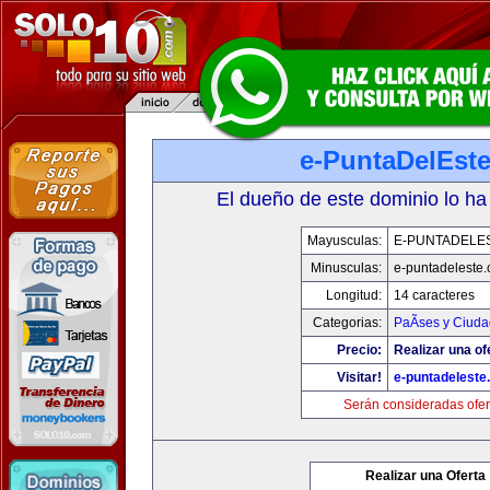
e-PuntaDelEst
El dueño de este dominio lo ha
Mayusculas:
E-PUNTADELE
Minusculas:
e-puntadeleste
Longitud:
14 caracteres
Categorias:
PaÃ­ses y Ciud
Precio:
Realizar una of
Visitar!
e-puntadeleste
Serán consideradas ofer
Realizar una Oferta