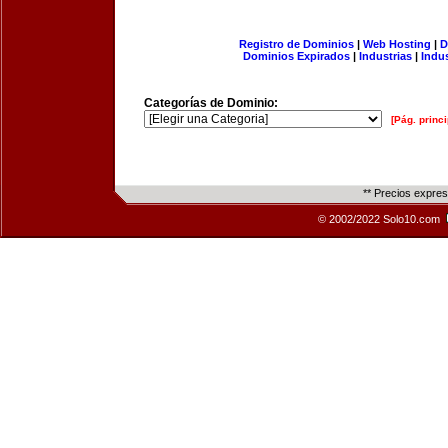
Registro de Dominios
|
Web Hosting
|
D
Dominios Expirados
|
Industrias
|
Indu
Categorías de Dominio:
[Pág. princi
** Precios expre
© 2002/2022 Solo10.com