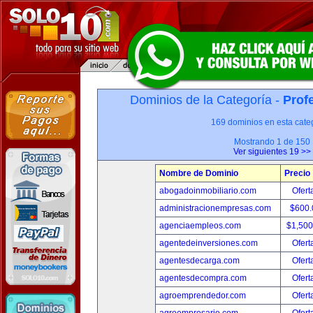
Dominios de la Categoría -
Prof
169 dominios en esta categ
Mostrando 1 de 150
Ver siguientes 19 >>
Nombre de Dominio
Precio
abogadoinmobiliario.com
Ofert
administracionempresas.com
$600
agenciaempleos.com
$1,50
agentedeinversiones.com
Ofert
agentesdecarga.com
Ofert
agentesdecompra.com
Ofert
agroemprendedor.com
Ofert