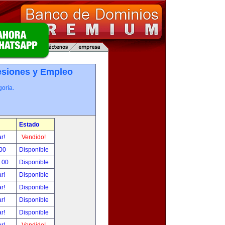
esiones y Empleo
oría.
Estado
ar!
Vendido!
.00
Disponible
0.00
Disponible
ar!
Disponible
ar!
Disponible
ar!
Disponible
ar!
Disponible